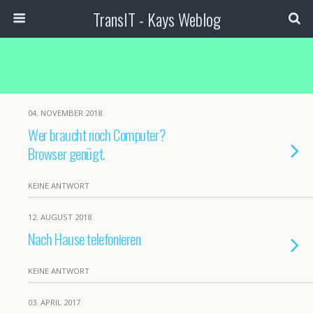
TransIT - Kays Weblog
04. NOVEMBER 2018
Wer braucht noch Computer?
Browser genügt.
KEINE ANTWORT
12. AUGUST 2018
Nach Hause telefonieren
KEINE ANTWORT
03. APRIL 2017